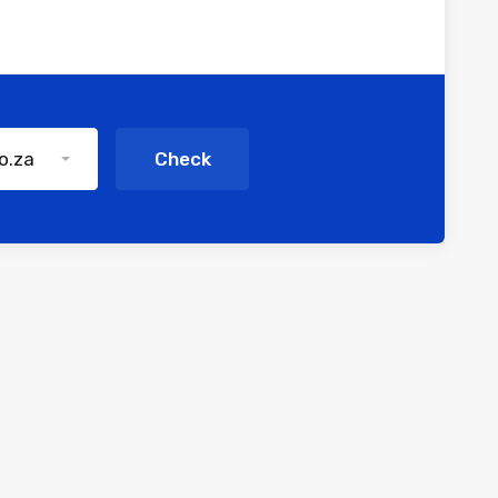
co.za
Check